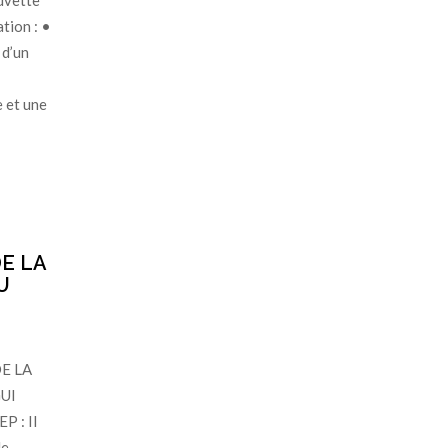
Cuvette
tion : •
 d’un
 et une
E LA
U
E LA
UI
P : Il
de