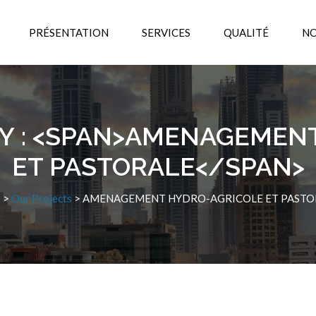
PRÉSENTATION
SERVICES
QUALITÉ
NO
Y : <SPAN>AMENAGEMEN
ET PASTORALE</SPAN>
G
>
Our Projects
>
AMENAGEMENT HYDRO-AGRICOLE ET PASTO