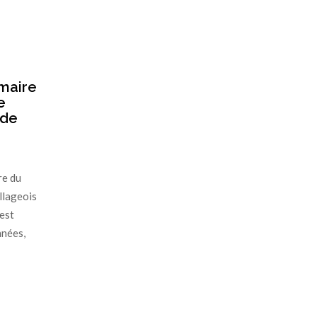
mmaire
e
 de
re du
llageois
est
nnées,