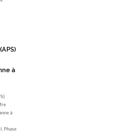
(APS)
nne à
PS)
fre
anne à
. Phase