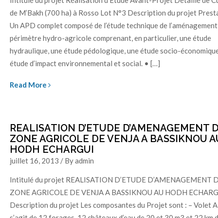
Intitulé du projet Réalisation d’Etude Avant-Projet Détaillé de 
de M’Bakh (700 ha) à Rosso Lot N°3 Description du projet Presta
Un APD complet composé de l’étude technique de l’aménagement
périmètre hydro-agricole comprenant, en particulier, une étude
hydraulique, une étude pédologique, une étude socio-économique
étude d’impact environnemental et social. • […]
Read More
REALISATION D’ETUDE D’AMENAGEMENT D
ZONE AGRICOLE DE VENJA A BASSIKNOU A
HODH ECHARGUI
juillet 16, 2013 / By admin
Intitulé du projet REALISATION D’ETUDE D’AMENAGEMENT D
ZONE AGRICOLE DE VENJA A BASSIKNOU AU HODH ECHARG
Description du projet Les composantes du Projet sont : – Volet AE
s’agit de 12 forages, 12 châteaux d’eau de 20 et 30 m3 et 22 km 