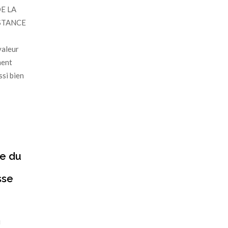
E LA
ISTANCE
valeur
ment
si bien
e du
sse
u