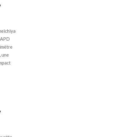
e
heichiya
n APD
imètre
, une
impact
e