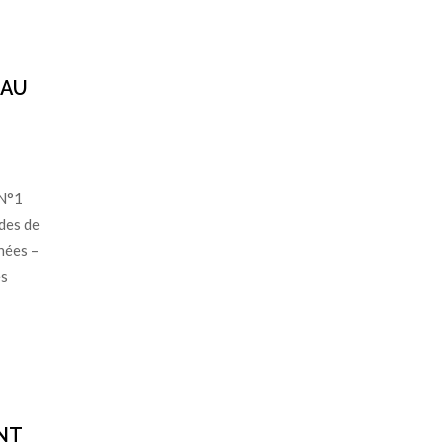
 AU
N°1
udes de
nées –
es
NT