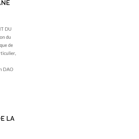
ANE
NT DU
on du
ique de
iculier,
 Un DAO
E LA