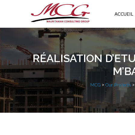
ACCUEIL
RÉALISATION D’ET
M’B
MCG
>
Our Projects