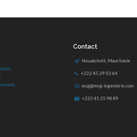
Contact
Nouakchott, Mauritanie
ation
+222 45 29 03 64
s
érences
mcg@mcg-ingenierie.com
+222 45 25 98 89
t