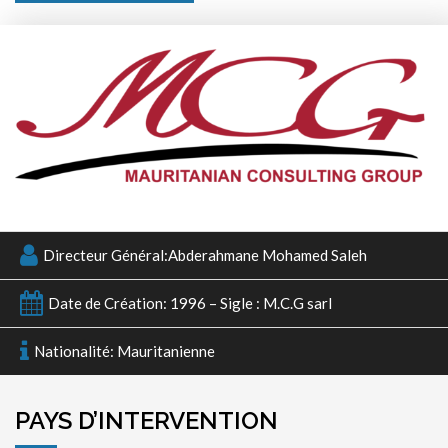
Directeur Général:Abderahmane Mohamed Saleh
Date de Création: 1996 – Sigle : M.C.G sarl
Nationalité: Mauritanienne
PAYS D’INTERVENTION