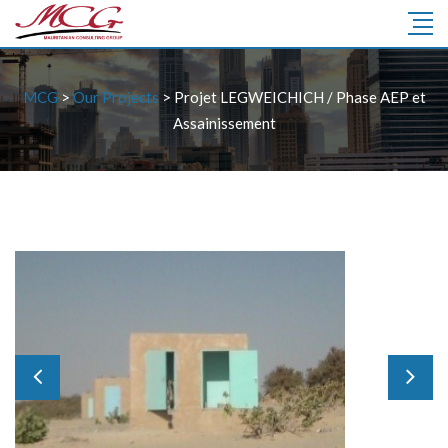
MCG
>
Our Projects
>
Projet LEGWEICHICH / Phase AEP et
Assainissement