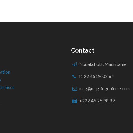
Contact
Nouakchott, Mauritanie
ation
+222 45 29 03 64
s
érences
mcg@mcg-ingenierie.com
+222 45 25 98 89
t