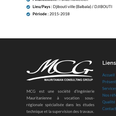
Lieu/Pays
: Djibouti ville (Balbala) / DJIBOUTI
Période
: 2015-2018
Liens
Accueil
Présent
Service
MCG est une société d’Ingénierie
Nos réf
Mauritanienne à vocation sous-
Qualité
régionale spécialisée dans les études
Contac
technique et la supervision des travaux.