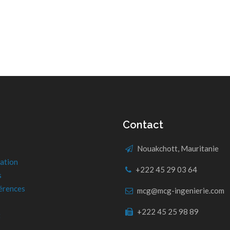
Contact
Nouakchott, Mauritanie
ation
+222 45 29 03 64
s
érences
mcg@mcg-ingenierie.com
+222 45 25 98 89
t