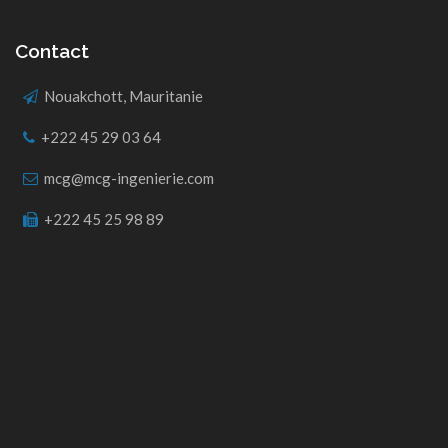
Contact
Nouakchott, Mauritanie
+222 45 29 03 64
mcg@mcg-ingenierie.com
+222 45 25 98 89