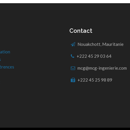
Contact
Nouakchott, Mauritanie
ation
+222 45 29 03 64
s
érences
mcg@mcg-ingenierie.com
+222 45 25 98 89
t