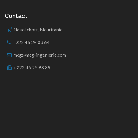
Contact
Nouakchott, Mauritanie
+222 45 29 03 64
mcg@mcg-ingenierie.com
+222 45 25 98 89